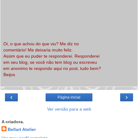
Oi, o que achou do que viu? Me diz no
comentário! Me deixaria muito feliz.
Assim que eu puder te responderei. Responderei
em seu blog, se você não tem blog ou escreveu
em anonimo te respondo aqui no post, tudo bem?
Beijos
‹
›
Página inicial
Ver versão para a web
A criadora.
Bellart Atelier
Ver meu perfil completo