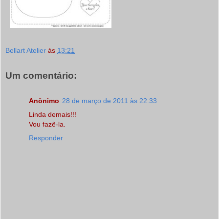
Bellart Atelier
às
13:21
Um comentário:
Anônimo
28 de março de 2011 às 22:33
Linda demais!!!
Vou fazê-la.
Responder